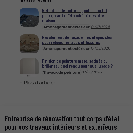
Réfection de toiture : guide complet
pour garantir l'étanchéité de votre
maison
01/07/2026
Aménagement extérieur
Ravalement de façade : les étapes clés
pour reboucher trous et fissures
01/05/2026
Aménagement extérieur
Finition de peinture mate, satinée ou
brillante : quel rendu pour quel usage ?
02/03/2026
Travaux de peinture
Plus d'articles
Entreprise de rénovation tout corps d'état
pour vos travaux intérieurs et extérieurs